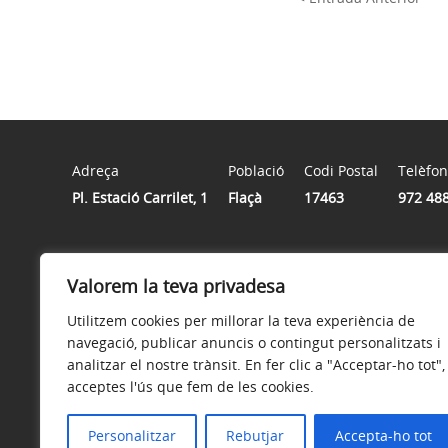
Adreça
Població
Codi Postal
Telèfon
Pl. Estació Carrilet, 1
Flaçà
17463
972 48
Horari
Valorem la teva privadesa
De dilluns a divendres de 09.00 a 14.00h i Dijous de 16:
de juliol al 15 de setembre)
Utilitzem cookies per millorar la teva experiència de
navegació, publicar anuncis o contingut personalitzats i
analitzar el nostre trànsit. En fer clic a "Acceptar-ho tot",
acceptes l'ús que fem de les cookies.
Avís legal
Política de privacitat
Accessibilitat
Personalitzar
Rebutjar
Accepta-ho tot