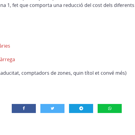
na 1, fet que comporta una reducció del cost dels diferents t
àries
càrrega
caducitat, comptadors de zones, quin títol et convé més)