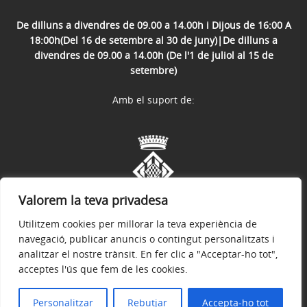
De dilluns a divendres de 09.00 a 14.00h i Dijous de 16:00 A
18:00h(Del 16 de setembre al 30 de juny)|De dilluns a
divendres de 09.00 a 14.00h (De l'1 de juliol al 15 de
setembre)
Amb el suport de:
Valorem la teva privadesa
Utilitzem cookies per millorar la teva experiència de
navegació, publicar anuncis o contingut personalitzats i
analitzar el nostre trànsit. En fer clic a "Acceptar-ho tot",
acceptes l'ús que fem de les cookies.
Avís legal
Política de privacitat
Accessibilitat
© 2026
Web oficial de l'Ajuntament de Flaçà
Personalitzar
Rebutjar
Accepta-ho tot