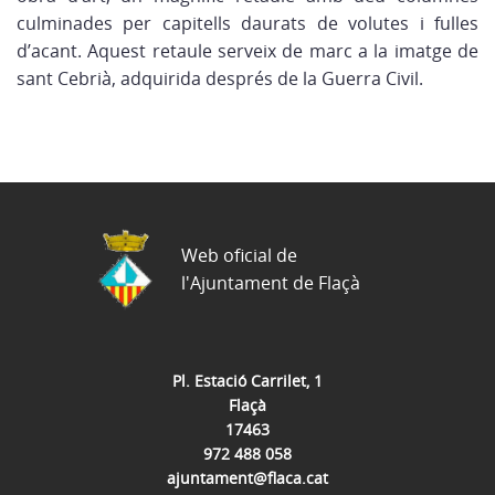
culminades per capitells daurats de volutes i fulles
d’acant. Aquest retaule serveix de marc a la imatge de
sant Cebrià, adquirida després de la Guerra Civil.
Web oficial de
l'Ajuntament de Flaçà
Pl. Estació Carrilet, 1
Flaçà
17463
972 488 058
ajuntament@flaca.cat